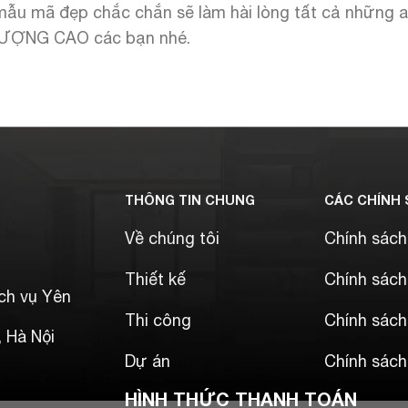
ẫu mã đẹp chắc chắn sẽ làm hài lòng tất cả những ai
LƯỢNG CAO các bạn nhé.
THÔNG TIN CHUNG
CÁC CHÍNH
Về chúng tôi
Chính sách
Thiết kế
Chính sách
ịch vụ Yên
Thi công
Chính sác
 Hà Nội
Dự án
Chính sác
HÌNH THỨC THANH TOÁN