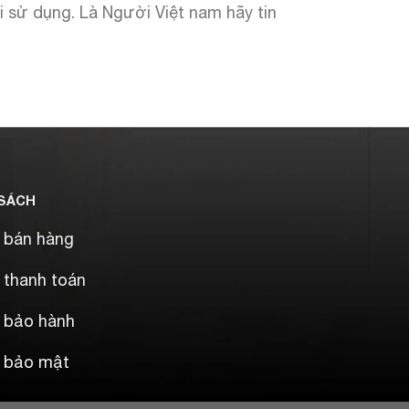
 sử dụng. Là Người Việt nam hãy tin
 SÁCH
 bán hàng
 thanh toán
h bảo hành
h bảo mật