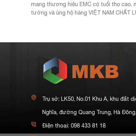
mang thương hiệu EMC có tuổi thọ cao, m
tưởng và ủng hộ hàng VIỆT NAM CHẤT 
Trụ sở: LK50, No.01 Khu A, khu đất d
Nghĩa, đường Quang Trung, Hà Đông,
Điện thoại: 098 433 81 18