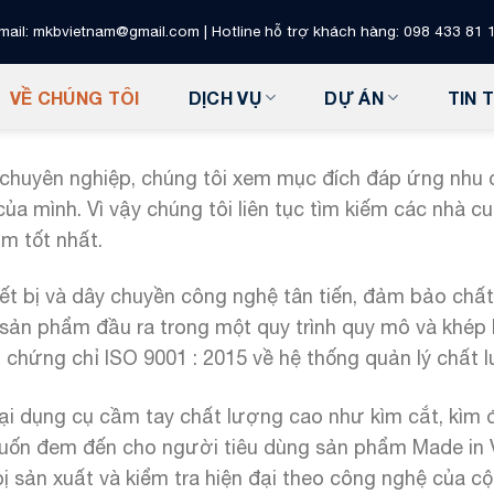
mail: mkbvietnam@gmail.com | Hotline hỗ trợ khách hàng: 098 433 81 
VỀ CHÚNG TÔI
DỊCH VỤ
DỰ ÁN
TIN 
chuyên nghiệp, chúng tôi xem mục đích đáp ứng nhu c
a mình. Vì vậy chúng tôi liên tục tìm kiếm các nhà cun
m tốt nhất.
t bị và dây chuyền công nghệ tân tiến, đảm bảo chất
sản phẩm đầu ra trong một quy trình quy mô và khép 
chứng chỉ ISO 9001 : 2015 về hệ thống quản lý chất l
i dụng cụ cầm tay chất lượng cao như kìm cắt, kìm đi
uốn đem đến cho người tiêu dùng sản phẩm Made in
bị sản xuất và kiểm tra hiện đại theo công nghệ của 